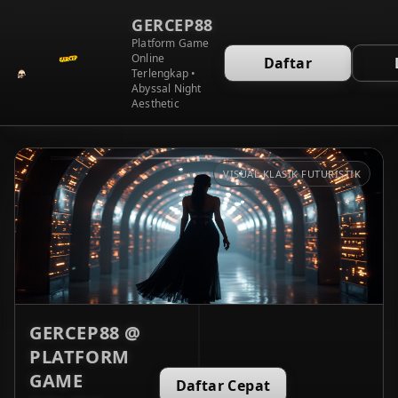
GERCEP88
Platform Game
Online
Daftar
Terlengkap •
Abyssal Night
Aesthetic
VISUAL KLASIK FUTURISTIK
GERCEP88 @
PLATFORM
GAME
Daftar Cepat