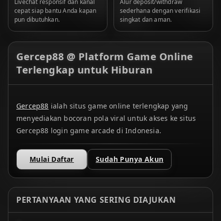
Livechat responsif dan kanal
Alur deposit/withdraw
cepat siap bantu Anda kapan
sederhana dengan verifikasi
pun dibutuhkan.
singkat dan aman.
Gercep88 @ Platform Game Online
Terlengkap untuk Hiburan
Gercep88
ialah situs game online terlengkap yang
menyediakan bocoran pola viral untuk akses ke situs
Gercep88 login game arcade di Indonesia.
Mulai Daftar
Sudah Punya Akun
PERTANYAAN YANG SERING DIAJUKAN