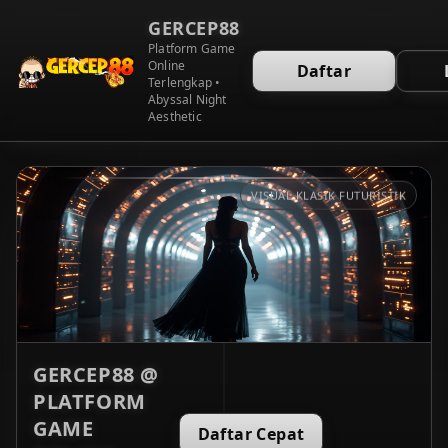
GERCEP88
Platform Game
Online
Daftar
Terlengkap •
Abyssal Night
Aesthetic
VISUAL KLASIK FUTURISTIK
GERCEP88 @
PLATFORM
GAME
Daftar Cepat